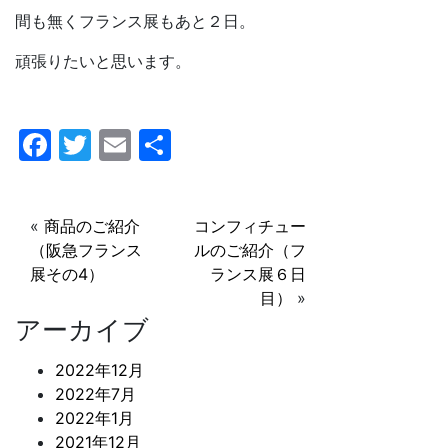
間も無くフランス展もあと２日。
頑張りたいと思います。
F
T
E
共
a
w
m
有
c
itt
ai
«
商品のご紹介
コンフィチュー
e
er
l
（阪急フランス
ルのご紹介（フ
b
展その4）
ランス展６日
o
目）
»
アーカイブ
o
k
2022年12月
2022年7月
2022年1月
2021年12月