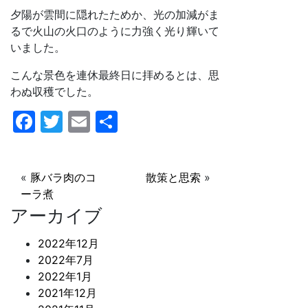
夕陽が雲間に隠れたためか、光の加減がま
るで火山の火口のように力強く光り輝いて
いました。
こんな景色を連休最終日に拝めるとは、思
わぬ収穫でした。
F
T
E
共
a
w
m
有
c
itt
ai
«
豚バラ肉のコ
散策と思索
»
e
er
l
ーラ煮
b
アーカイブ
o
2022年12月
o
2022年7月
k
2022年1月
2021年12月