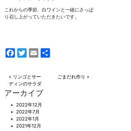
これからの季節、白ワインと一緒にさっぱ
り召し上がっていただきたいです。
F
T
E
共
a
w
m
有
c
itt
ai
«
リンゴとサー
ごまだれ作り
»
e
er
l
ディンのサラダ
b
アーカイブ
o
2022年12月
o
2022年7月
k
2022年1月
2021年12月