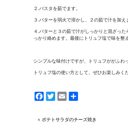
２.パスタを茹でます。
３.バターを弱火で溶かし、２の茹で汁を加え
４.バターと３の茹で汁がしっかりと混ざっ
っかり絡めます。最後にトリュフ塩で味を整
シンプルな味付けですが、トリュフががふわ
トリュフ塩の使い方として、ぜひお楽しみく
F
T
E
共
a
w
m
有
c
itt
ai
«
ポテトサラダのチーズ焼き
e
er
l