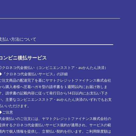
支払い方法について
コンビニ後払サービス
◎クロネコ代金後払い（コンビニエンスストア・auかんたん決済）
◆『クロネコ代金後払いサービス』の詳細
ご注文商品の配達完了を基にヤマトクレジットファイナンス株式会社
から購入者様へ圧着ハガキ型の請求書を１週間以内にお届け致しま
す。請求書の記載内容に従って発行日から14日以内にお支払い下さ
い。主要なコンビニエンスストア・auかんたん決済のいずれでもお支
払いいただけます。
◆ご注意
代金後払いのご注文には、ヤマトクレジットファイナンス株式会社の
提供するクロネコ代金後払いサービス規約が適用され、サービスの範
囲内で個人情報を提供し、立替払い契約を行います。ご利用限度額は