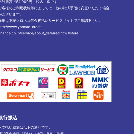
累計残高で54,000円（税込）迄です。
お客様のご利用状態等によっては、他の決済手段に変更いただく場合
がございます。
詳細は下記クロネコ代金後払いサービスサイトでご確認下さい。
http://www.yamato-credit-
inance.co.jp/service/about_deferred.html#store
銀行振込
お支払い総額は以下の通りです。
商品代金合計（税込）+送料+振込手数料