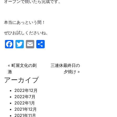
オーブンで焼いたら完成です。
本当にあっという間！
ぜひお試しくださいね。
F
T
E
共
a
w
m
有
c
itt
ai
«
町屋文化の刺
三連休最終日の
e
er
l
激
夕焼け
»
b
アーカイブ
o
2022年12月
o
2022年7月
k
2022年1月
2021年12月
2021年11月