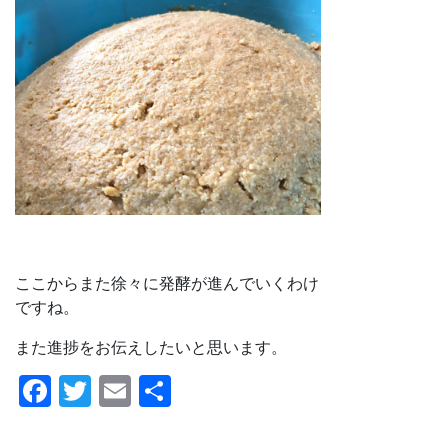
ここからまた徐々に発酵が進んでいくわけ
ですね。
また進捗をお伝えしたいと思います。
F
T
E
共
a
w
m
有